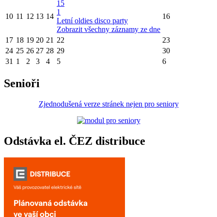
15
1
10
11
12
13
14
16
Letní oldies disco party
Zobrazit všechny záznamy ze dne
17
18
19
20
21
22
23
24
25
26
27
28
29
30
31
1
2
3
4
5
6
Senioři
Zjednodušená verze stránek nejen pro seniory
Odstávka el. ČEZ distribuce