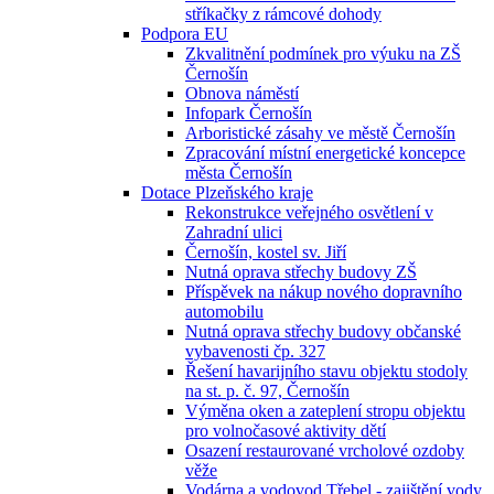
stříkačky z rámcové dohody
Podpora EU
Zkvalitnění podmínek pro výuku na ZŠ
Černošín
Obnova náměstí
Infopark Černošín
Arboristické zásahy ve městě Černošín
Zpracování místní energetické koncepce
města Černošín
Dotace Plzeňského kraje
Rekonstrukce veřejného osvětlení v
Zahradní ulici
Černošín, kostel sv. Jiří
Nutná oprava střechy budovy ZŠ
Příspěvek na nákup nového dopravního
automobilu
Nutná oprava střechy budovy občanské
vybavenosti čp. 327
Řešení havarijního stavu objektu stodoly
na st. p. č. 97, Černošín
Výměna oken a zateplení stropu objektu
pro volnočasové aktivity dětí
Osazení restaurované vrcholové ozdoby
věže
Vodárna a vodovod Třebel - zajištění vody