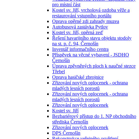
pro místní část
Kostel sv. Jiří, vrcholová ozdoba věže a
restaurování vstupního portálu
Oprava opěrné zdi zahrady muzea
Autobusová zastávka Pytlov
Kostel sv. Jiří, opěrná zeď
Řešení havarijního stavu objektu stodoly
na st. p. č. 94, Černošín
Inventář informačního centra
Příspěvek na věcné vybavení - JSDHO
Černošín
Úprava zpěvněných ploch k naučné stezce
Třebel
Oprava hasičské zbrojnice
Zřizování nových oplocenek - ochrana
mladých lesních porostů
Zřizování nových oplocenek - ochrana
mladých lesních porostů
Zřizování nových oplocenek
Kostel sv. Jiří
Bezbariérový přístup do 1. NP obchodního
střediska Černošín
Zřizování nových oplocenek
DPS Černošín
Rekonstrukce veřejného osvětlení -