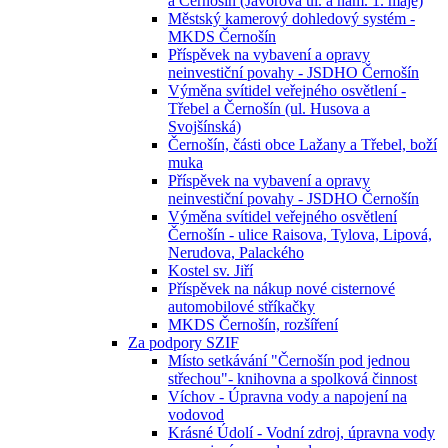
a Černošín (Javorová ul. a nám. 1. máje)
Městský kamerový dohledový systém -
MKDS Černošín
Příspěvek na vybavení a opravy
neinvestiční povahy - JSDHO Černošín
Výměna svítidel veřejného osvětlení -
Třebel a Černošín (ul. Husova a
Svojšínská)
Černošín, části obce Lažany a Třebel, boží
muka
Příspěvek na vybavení a opravy
neinvestiční povahy - JSDHO Černošín
Výměna svítidel veřejného osvětlení
Černošín - ulice Raisova, Tylova, Lipová,
Nerudova, Palackého
Kostel sv. Jiří
Příspěvek na nákup nové cisternové
automobilové stříkačky
MKDS Černošín, rozšíření
Za podpory SZIF
Místo setkávání "Černošín pod jednou
střechou"- knihovna a spolková činnost
Víchov - Úpravna vody a napojení na
vodovod
Krásné Údolí - Vodní zdroj, úpravna vody