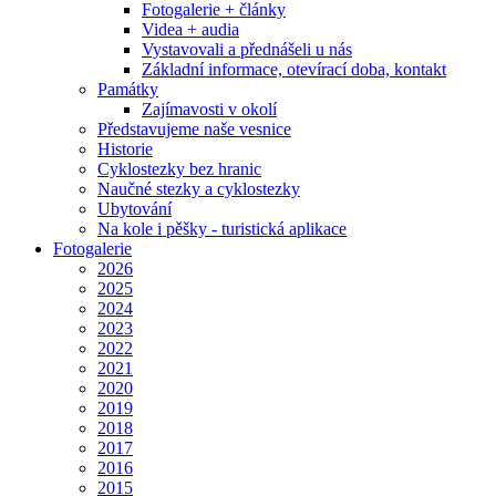
Fotogalerie + články
Videa + audia
Vystavovali a přednášeli u nás
Základní informace, otevírací doba, kontakt
Památky
Zajímavosti v okolí
Představujeme naše vesnice
Historie
Cyklostezky bez hranic
Naučné stezky a cyklostezky
Ubytování
Na kole i pěšky - turistická aplikace
Fotogalerie
2026
2025
2024
2023
2022
2021
2020
2019
2018
2017
2016
2015