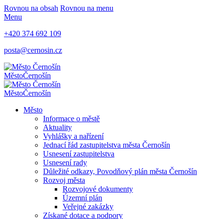
Rovnou na obsah
Rovnou na menu
Menu
+420 374 692 109
posta@cernosin.cz
Město
Černošín
Město
Černošín
Město
Informace o městě
Aktuality
Vyhlášky a nařízení
Jednací řád zastupitelstva města Černošín
Usnesení zastupitelstva
Usnesení rady
Důležité odkazy, Povodňový plán města Černošín
Rozvoj města
Rozvojové dokumenty
Územní plán
Veřejné zakázky
Získané dotace a podpory