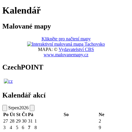
Kalendář
Malované mapy
Klikněte pro načtení mapy
MAPA: ©
Vydavatelství CBS
www.malovanemapy.cz
CzechPOINT
Kalendář akcí
Srpen
2026
Po
Út
St
Čt
Pá
So
Ne
27
28
29
30
31
1
2
3
4
5
6
7
8
9