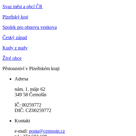
Svaz měst a obcí ČR
Plzeňský kraj
Spolek pro obnovu venkova
Český západ
Kudy z nudy
Živé obce
Pěstounství v Plzeňském kraji
Adresa
nám. 1. máje 62
349 58 Černošín
IČ: 00259772
DIČ: CZ00259772
Kontakt
e-mail:
posta@cernosin.cz