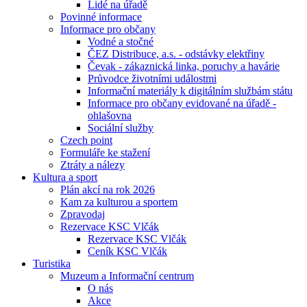
Lidé na úřadě
Povinné informace
Informace pro občany
Vodné a stočné
ČEZ Distribuce, a.s. - odstávky elektřiny
Čevak - zákaznická linka, poruchy a havárie
Průvodce životními událostmi
Informační materiály k digitálním službám státu
Informace pro občany evidované na úřadě -
ohlašovna
Sociální služby
Czech point
Formuláře ke stažení
Ztráty a nálezy
Kultura a sport
Plán akcí na rok 2026
Kam za kulturou a sportem
Zpravodaj
Rezervace KSC Vlčák
Rezervace KSC Vlčák
Ceník KSC Vlčák
Turistika
Muzeum a Informační centrum
O nás
Akce