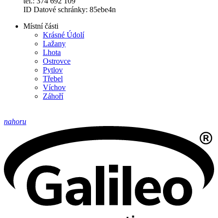
tel.: 374 692 109
ID Datové schránky: 85ebe4n
Místní části
Krásné Údolí
Lažany
Lhota
Ostrovce
Pytlov
Třebel
Víchov
Záhoří
nahoru