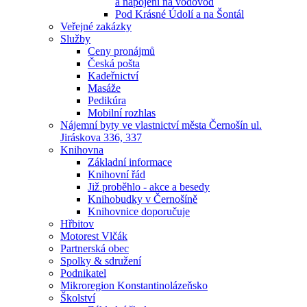
a napojení na vodovod
Pod Krásné Údolí a na Šontál
Veřejné zakázky
Služby
Ceny pronájmů
Česká pošta
Kadeřnictví
Masáže
Pedikúra
Mobilní rozhlas
Nájemní byty ve vlastnictví města Černošín ul.
Jiráskova 336, 337
Knihovna
Základní informace
Knihovní řád
Již proběhlo - akce a besedy
Knihobudky v Černošíně
Knihovnice doporučuje
Hřbitov
Motorest Vlčák
Partnerská obec
Spolky & sdružení
Podnikatel
Mikroregion Konstantinolázeňsko
Školství