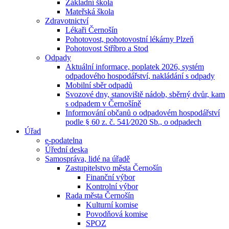
Základní škola
Mateřská škola
Zdravotnictví
Lékaři Černošín
Pohotovost, pohotovostní lékárny Plzeň
Pohotovost Stříbro a Stod
Odpady
Aktuální informace, poplatek 2026, systém
odpadového hospodářství, nakládání s odpady
Mobilní sběr odpadů
Svozové dny, stanoviště nádob, sběrný dvůr, kam
s odpadem v Černošíně
Informování občanů o odpadovém hospodářství
podle § 60 z. č. 541⁄2020 Sb., o odpadech
Úřad
e-podatelna
Úřední deska
Samospráva, lidé na úřadě
Zastupitelstvo města Černošín
Finanční výbor
Kontrolní výbor
Rada města Černošín
Kulturní komise
Povodňová komise
SPOZ