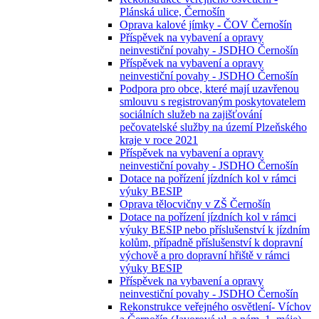
Plánská ulice, Černošín
Oprava kalové jímky - ČOV Černošín
Příspěvek na vybavení a opravy
neinvestiční povahy - JSDHO Černošín
Příspěvek na vybavení a opravy
neinvestiční povahy - JSDHO Černošín
Podpora pro obce, které mají uzavřenou
smlouvu s registrovaným poskytovatelem
sociálních služeb na zajišťování
pečovatelské služby na území Plzeňského
kraje v roce 2021
Příspěvek na vybavení a opravy
neinvestiční povahy - JSDHO Černošín
Dotace na pořízení jízdních kol v rámci
výuky BESIP
Oprava tělocvičny v ZŠ Černošín
Dotace na pořízení jízdních kol v rámci
výuky BESIP nebo příslušenství k jízdním
kolům, případně příslušenství k dopravní
výchově a pro dopravní hřiště v rámci
výuky BESIP
Příspěvek na vybavení a opravy
neinvestiční povahy - JSDHO Černošín
Rekonstrukce veřejného osvětlení- Víchov