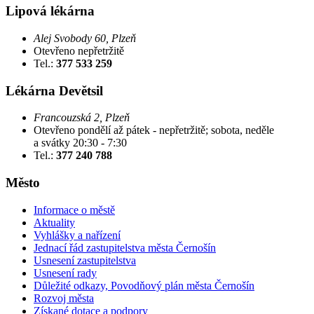
Lipová lékárna
Alej Svobody 60, Plzeň
Otevřeno nepřetržitě
Tel.:
377 533 259
Lékárna Devětsil
Francouzská 2, Plzeň
Otevřeno pondělí až pátek - nepřetržitě; sobota, neděle
a svátky 20:30 - 7:30
Tel.:
377 240 788
Město
Informace o městě
Aktuality
Vyhlášky a nařízení
Jednací řád zastupitelstva města Černošín
Usnesení zastupitelstva
Usnesení rady
Důležité odkazy, Povodňový plán města Černošín
Rozvoj města
Získané dotace a podpory