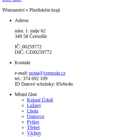
Pěstounství v Plzeňském kraji
Adresa
nám. 1. máje 62
349 58 Černošín
IČ: 00259772
DIČ: CZ00259772
Kontakt
e-mail:
posta@cernosin.cz
tel.: 374 692 109
ID Datové schránky: 85ebe4n
Místní části
Krásné Údolí
Lažany
Lhota
Ostrovce
Pytlov
Třebel
Víchov