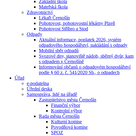
Základní škola
Mateřská škola
Zdravotnictví
Lékaři Černošín
Pohotovost, pohotovostní lékárny Plzeň
Pohotovost Stříbro a Stod
Odpady
Aktuální informace, poplatek 2026, systém
odpadového hospodářství, nakládání s odpady
Mobilní sběr odpadů
Svozové dny, stanoviště nádob, sběrný dvůr, kam
s odpadem v Černošíně
Informování občanů o odpadovém hospodářství
podle § 60 z. č. 541⁄2020 Sb., o odpadech
Úřad
e-podatelna
Úřední deska
Samospráva, lidé na úřadě
Zastupitelstvo města Černošín
Finanční výbor
Kontrolní výbor
Rada města Černošín
Kulturní komise
Povodňová komise
SPOZ