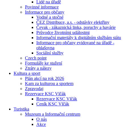
Lidé na úřadě
Povinné informace
Informace pro občany
Vodné a stočné
ČEZ Distribuce, a.s. - odstávky elektřiny
Čevak - zákaznická linka, poruchy a havárie
Průvodce životními událostmi
Informační materiály k digitálním službám státu
Informace pro občany evidované na úřadě -
ohlašovna
Sociální služby
Czech point
Formuláře ke stažení
Ztráty a nálezy
Kultura a sport
Plán akcí na rok 2026
Kam za kulturou a sportem
Zpravodaj
Rezervace KSC Vlčák
Rezervace KSC Vlčák
Ceník KSC Vlčák
Turistika
Muzeum a Informační centrum
O nás
Akce