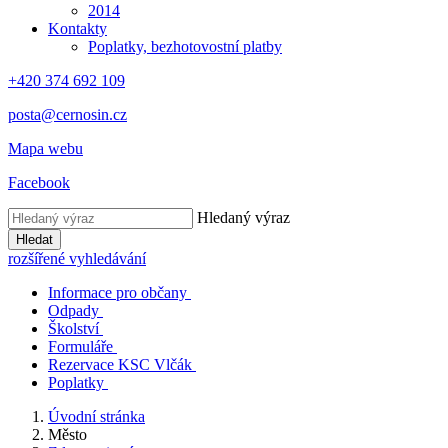
2014
Kontakty
Poplatky, bezhotovostní platby
+420 374 692 109
posta@cernosin.cz
Mapa webu
Facebook
Hledaný výraz
Hledat
rozšířené vyhledávání
Informace pro občany
Odpady
Školství
Formuláře
Rezervace KSC Vlčák
Poplatky
Úvodní stránka
Město