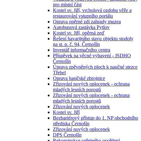
pro místní část
Kostel sv. Jiří, vrcholová ozdoba věže a
restaurování vstupního portálu
Oprava opěrné zdi zahrady muzea
Autobusová zastávka Pytlov
Kostel sv. Jiří, opěrná zeď
Řešení havarijního stavu objektu stodoly
na st. p. č. 94, Černošín
Inventář informačního centra
Příspěvek na věcné vybavení - JSDHO
Černošín
Úprava zpěvněných ploch k naučné stezce
Třebel
Oprava hasičské zbrojnice
Zřizování nových oplocenek - ochrana
mladých lesních porostů
Zřizování nových oplocenek - ochrana
mladých lesních porostů
Zřizování nových oplocenek
Kostel sv. Jiří
Bezbariérový přístup do 1. NP obchodního
střediska Černošín
Zřizování nových oplocenek
DPS Černošín
Rekonstrukce veřejného osvětlení -