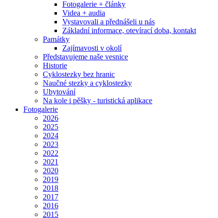
Fotogalerie + články
Videa + audia
Vystavovali a přednášeli u nás
Základní informace, otevírací doba, kontakt
Památky
Zajímavosti v okolí
Představujeme naše vesnice
Historie
Cyklostezky bez hranic
Naučné stezky a cyklostezky
Ubytování
Na kole i pěšky - turistická aplikace
Fotogalerie
2026
2025
2024
2023
2022
2021
2020
2019
2018
2017
2016
2015