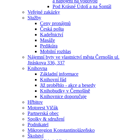
a napojení na vodovod
Pod Krásné Údolí a na Šontál
Veřejné zakázky
Služby
Ceny pronájmů
Česká pošta
Kadeřnictví
Masáže
Pedikúra
Mobilní rozhlas
Nájemní byty ve vlastnictví města Černošín ul.
Jiráskova 336, 337
Knihovna
Základní informace
Knihovní řád
Již proběhlo - akce a besedy
Knihobudky v Černošíně
Knihovnice doporučuje
Hřbitov
Motorest Vlčák
Partnerská obec
Spolky & sdružení
Podnikatel
Mikroregion Konstantinolázeňsko
Školství