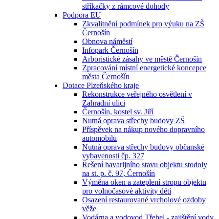
stříkačky z rámcové dohody
Podpora EU
Zkvalitnění podmínek pro výuku na ZŠ
Černošín
Obnova náměstí
Infopark Černošín
Arboristické zásahy ve městě Černošín
Zpracování místní energetické koncepce
města Černošín
Dotace Plzeňského kraje
Rekonstrukce veřejného osvětlení v
Zahradní ulici
Černošín, kostel sv. Jiří
Nutná oprava střechy budovy ZŠ
Příspěvek na nákup nového dopravního
automobilu
Nutná oprava střechy budovy občanské
vybavenosti čp. 327
Řešení havarijního stavu objektu stodoly
na st. p. č. 97, Černošín
Výměna oken a zateplení stropu objektu
pro volnočasové aktivity dětí
Osazení restaurované vrcholové ozdoby
věže
Vodárna a vodovod Třebel - zajištění vody