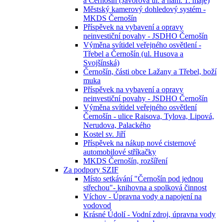
a Černošín (Javorová ul. a nám. 1. máje)
Městský kamerový dohledový systém -
MKDS Černošín
Příspěvek na vybavení a opravy
neinvestiční povahy - JSDHO Černošín
Výměna svítidel veřejného osvětlení -
Třebel a Černošín (ul. Husova a
Svojšínská)
Černošín, části obce Lažany a Třebel, boží
muka
Příspěvek na vybavení a opravy
neinvestiční povahy - JSDHO Černošín
Výměna svítidel veřejného osvětlení
Černošín - ulice Raisova, Tylova, Lipová,
Nerudova, Palackého
Kostel sv. Jiří
Příspěvek na nákup nové cisternové
automobilové stříkačky
MKDS Černošín, rozšíření
Za podpory SZIF
Místo setkávání "Černošín pod jednou
střechou"- knihovna a spolková činnost
Víchov - Úpravna vody a napojení na
vodovod
Krásné Údolí - Vodní zdroj, úpravna vody