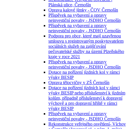
Plánská ulice, Černošín
Oprava kalové jímky - ČOV Černošín
Příspěvek na vybavení a opravy
neinvestiční povahy - JSDHO Černošín
Příspěvek na vybavení a opravy
neinvestiční povahy - JSDHO Černošín
Podpora pro obce, které mají uzavřenou
smlouvu s registrovaným poskytovatelem
sociálních služeb na zajišťování
pečovatelské služby na území Plzeňského
kraje v roce 2021
Příspěvek na vybavení a opravy
neinvestiční povahy - JSDHO Černošín
Dotace na pořízení jízdních kol v rámci
výuky BESIP
Oprava tělocvičny v ZŠ Černošín
Dotace na pořízení jízdních kol v rámci
výuky BESIP nebo příslušenství k jízdním
kolům, případně příslušenství k dopravní
výchově a pro dopravní hřiště v rámci
výuky BESIP
Příspěvek na vybavení a opravy
neinvestiční povahy - JSDHO Černošín
Rekonstrukce veřejného osvětlení- Víchov