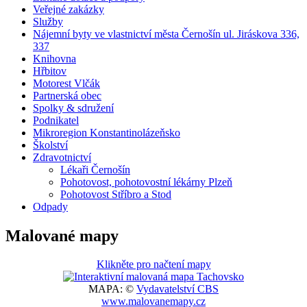
Veřejné zakázky
Služby
Nájemní byty ve vlastnictví města Černošín ul. Jiráskova 336,
337
Knihovna
Hřbitov
Motorest Vlčák
Partnerská obec
Spolky & sdružení
Podnikatel
Mikroregion Konstantinolázeňsko
Školství
Zdravotnictví
Lékaři Černošín
Pohotovost, pohotovostní lékárny Plzeň
Pohotovost Stříbro a Stod
Odpady
Malované mapy
Klikněte pro načtení mapy
MAPA: ©
Vydavatelství CBS
www.malovanemapy.cz