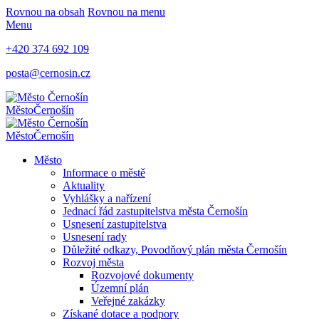
Rovnou na obsah
Rovnou na menu
Menu
+420 374 692 109
posta@cernosin.cz
Město
Černošín
Město
Černošín
Město
Informace o městě
Aktuality
Vyhlášky a nařízení
Jednací řád zastupitelstva města Černošín
Usnesení zastupitelstva
Usnesení rady
Důležité odkazy, Povodňový plán města Černošín
Rozvoj města
Rozvojové dokumenty
Územní plán
Veřejné zakázky
Získané dotace a podpory