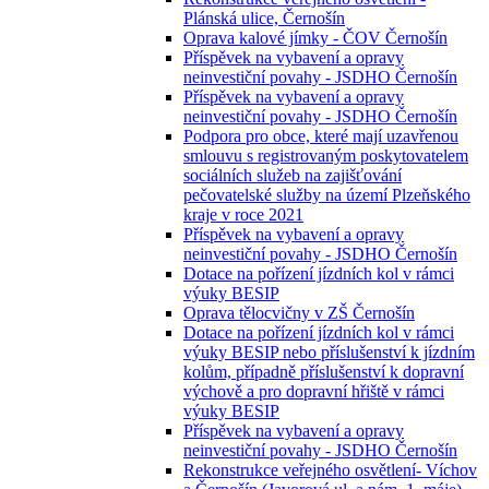
Plánská ulice, Černošín
Oprava kalové jímky - ČOV Černošín
Příspěvek na vybavení a opravy
neinvestiční povahy - JSDHO Černošín
Příspěvek na vybavení a opravy
neinvestiční povahy - JSDHO Černošín
Podpora pro obce, které mají uzavřenou
smlouvu s registrovaným poskytovatelem
sociálních služeb na zajišťování
pečovatelské služby na území Plzeňského
kraje v roce 2021
Příspěvek na vybavení a opravy
neinvestiční povahy - JSDHO Černošín
Dotace na pořízení jízdních kol v rámci
výuky BESIP
Oprava tělocvičny v ZŠ Černošín
Dotace na pořízení jízdních kol v rámci
výuky BESIP nebo příslušenství k jízdním
kolům, případně příslušenství k dopravní
výchově a pro dopravní hřiště v rámci
výuky BESIP
Příspěvek na vybavení a opravy
neinvestiční povahy - JSDHO Černošín
Rekonstrukce veřejného osvětlení- Víchov