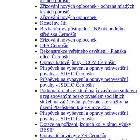
lesních porostů
Zřizování nových oplocenek - ochrana mladých
lesních porostů
Zřizování nových oplocenek
Kostel sv. Jiří
Bezbariérový přístup do 1. NP obchodního
střediska Černošín
Zřizování nových oplocenek
DPS Černošín
Rekonstrukce veřejného osvětlení - Plánská
ulice, Černošín
Oprava kalové jímky - ČOV Černošín
Příspěvek na vybavení a opravy neinvestiční
povahy - JSDHO Černošín
Příspěvek na vybavení a opravy neinvestiční
povahy - JSDHO Černošín
Podpora pro obce, které mají uzavřenou smlouvu
s registrovaným poskytovatelem sociálních
služeb na zajišťování pečovatelské služby na
území Plzeňského kraje v roce 2021
Příspěvek na vybavení a opravy neinvestiční
povahy - JSDHO Černošín
Dotace na pořízení jízdních kol v rámci výuky
BESIP
Oprava tělocvičny v ZŠ Černošín