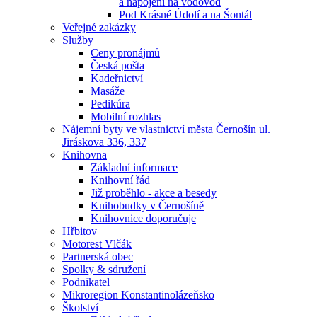
a napojení na vodovod
Pod Krásné Údolí a na Šontál
Veřejné zakázky
Služby
Ceny pronájmů
Česká pošta
Kadeřnictví
Masáže
Pedikúra
Mobilní rozhlas
Nájemní byty ve vlastnictví města Černošín ul.
Jiráskova 336, 337
Knihovna
Základní informace
Knihovní řád
Již proběhlo - akce a besedy
Knihobudky v Černošíně
Knihovnice doporučuje
Hřbitov
Motorest Vlčák
Partnerská obec
Spolky & sdružení
Podnikatel
Mikroregion Konstantinolázeňsko
Školství