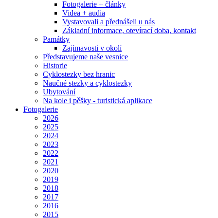
Fotogalerie + články
Videa + audia
Vystavovali a přednášeli u nás
Základní informace, otevírací doba, kontakt
Památky
Zajímavosti v okolí
Představujeme naše vesnice
Historie
Cyklostezky bez hranic
Naučné stezky a cyklostezky
Ubytování
Na kole i pěšky - turistická aplikace
Fotogalerie
2026
2025
2024
2023
2022
2021
2020
2019
2018
2017
2016
2015