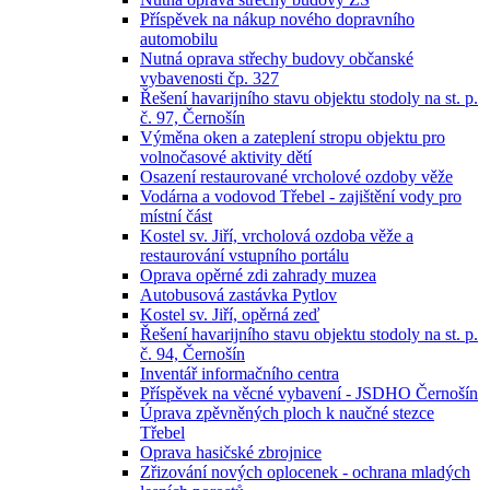
Příspěvek na nákup nového dopravního
automobilu
Nutná oprava střechy budovy občanské
vybavenosti čp. 327
Řešení havarijního stavu objektu stodoly na st. p.
č. 97, Černošín
Výměna oken a zateplení stropu objektu pro
volnočasové aktivity dětí
Osazení restaurované vrcholové ozdoby věže
Vodárna a vodovod Třebel - zajištění vody pro
místní část
Kostel sv. Jiří, vrcholová ozdoba věže a
restaurování vstupního portálu
Oprava opěrné zdi zahrady muzea
Autobusová zastávka Pytlov
Kostel sv. Jiří, opěrná zeď
Řešení havarijního stavu objektu stodoly na st. p.
č. 94, Černošín
Inventář informačního centra
Příspěvek na věcné vybavení - JSDHO Černošín
Úprava zpěvněných ploch k naučné stezce
Třebel
Oprava hasičské zbrojnice
Zřizování nových oplocenek - ochrana mladých