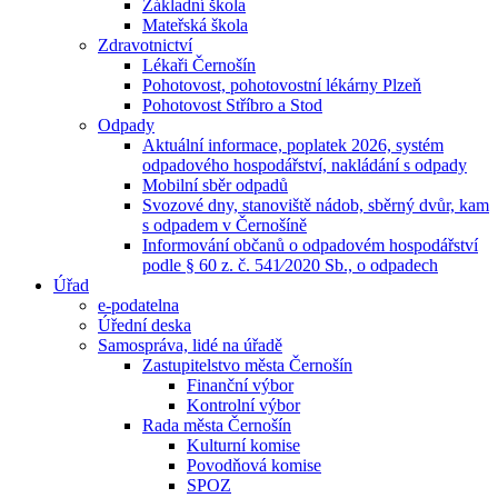
Základní škola
Mateřská škola
Zdravotnictví
Lékaři Černošín
Pohotovost, pohotovostní lékárny Plzeň
Pohotovost Stříbro a Stod
Odpady
Aktuální informace, poplatek 2026, systém
odpadového hospodářství, nakládání s odpady
Mobilní sběr odpadů
Svozové dny, stanoviště nádob, sběrný dvůr, kam
s odpadem v Černošíně
Informování občanů o odpadovém hospodářství
podle § 60 z. č. 541⁄2020 Sb., o odpadech
Úřad
e-podatelna
Úřední deska
Samospráva, lidé na úřadě
Zastupitelstvo města Černošín
Finanční výbor
Kontrolní výbor
Rada města Černošín
Kulturní komise
Povodňová komise
SPOZ