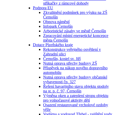
stříkačky z rámcové dohody
Podpora EU
Zkvalitnění podmínek pro výuku na ZŠ
Černošín
Obnova náměstí
Infopark Černošín
Arboristické zásahy ve městě Černošín
Zpracování místní energetické koncepce
města Černošín
Dotace Plzeňského kraje
Rekonstrukce veřejného osvětlení v
Zahradní ulici
Černošín, kostel sv. Jiří
Nutná oprava střechy budovy ZŠ
Příspěvek na nákup nového dopravního
automobilu
Nutná oprava střechy budovy občanské
vybavenosti čp. 327
Řešení havarijního stavu objektu stodoly
na st. p. č. 97, Černošín
Výměna oken a zateplení stropu objektu
pro volnočasové aktivity dětí
Osazení restaurované vrcholové ozdoby
věže
Vodárna a vodovod Třebel - zajištění vody