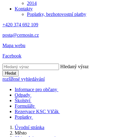
2014
Kontakty
Poplatky, bezhotovostní platby
+420 374 692 109
posta@cernosin.cz
Mapa webu
Facebook
Hledaný výraz
Hledat
rozšířené vyhledávání
Informace pro občany
Odpady
Školství
Formuláře
Rezervace KSC Vlčák
Poplatky
Úvodní stránka
Město