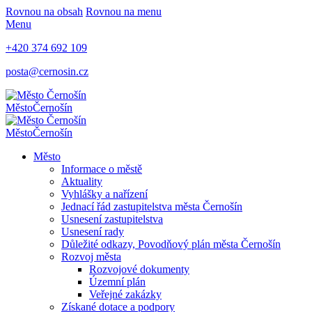
Rovnou na obsah
Rovnou na menu
Menu
+420 374 692 109
posta@cernosin.cz
Město
Černošín
Město
Černošín
Město
Informace o městě
Aktuality
Vyhlášky a nařízení
Jednací řád zastupitelstva města Černošín
Usnesení zastupitelstva
Usnesení rady
Důležité odkazy, Povodňový plán města Černošín
Rozvoj města
Rozvojové dokumenty
Územní plán
Veřejné zakázky
Získané dotace a podpory