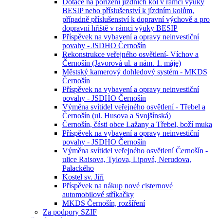
Dotace na pořízení jízdních kol v rámci výuky
BESIP nebo příslušenství k jízdním kolům,
případně příslušenství k dopravní výchově a pro
dopravní hřiště v rámci výuky BESIP
Příspěvek na vybavení a opravy neinvestiční
povahy - JSDHO Černošín
Rekonstrukce veřejného osvětlení- Víchov a
Černošín (Javorová ul. a nám. 1. máje)
Městský kamerový dohledový systém - MKDS
Černošín
Příspěvek na vybavení a opravy neinvestiční
povahy - JSDHO Černošín
Výměna svítidel veřejného osvětlení - Třebel a
Černošín (ul. Husova a Svojšínská)
Černošín, části obce Lažany a Třebel, boží muka
Příspěvek na vybavení a opravy neinvestiční
povahy - JSDHO Černošín
Výměna svítidel veřejného osvětlení Černošín -
ulice Raisova, Tylova, Lipová, Nerudova,
Palackého
Kostel sv. Jiří
Příspěvek na nákup nové cisternové
automobilové stříkačky
MKDS Černošín, rozšíření
Za podpory SZIF