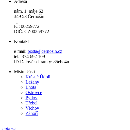
Adresa
nám. 1. máje 62
349 58 Černošín
IČ: 00259772
DIČ: CZ00259772
Kontakt
e-mail:
posta@cernosin.cz
tel.: 374 692 109
ID Datové schránky: 85ebe4n
Místní části
Krásné Údolí
Lažany
Lhota
Ostrovce
Pytlov
Třebel
Víchov
Záhoří
nahoru