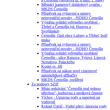
a Černošín (Javorová ul. a nám. 1. máje)
Městský kamerový dohledový systém -
MKDS Černošín
Příspěvek na vybavení a opravy
neinvestiční povahy - JSDHO Černošín
Výměna svítidel veřejného osvětlení -
Třebel a Černošín (ul. Husova a
Svojšínská)
Černošín, části obce Lažany a Třebel, boží
muka
Příspěvek na vybavení a opravy
neinvestiční povahy - JSDHO Černošín
Výměna svítidel veřejného osvětlení
Černošín - ulice Raisova, Tylova, Lipová,
Nerudova, Palackého
Kostel sv. Jiří
Příspěvek na nákup nové cisternové
automobilové stříkačky
MKDS Černošín, rozšíření
Za podpory SZIF
Místo setkávání "Černošín pod jednou
střechou"- knihovna a spolková činnost
Víchov - Úpravna vody a napojení na
vodovod
Krásné Údolí - Vodní zdroj, úpravna vody