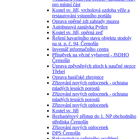
pro místní část
Kostel sv. Jiří, vrcholová ozdoba věže a
restaurování vstupního portálu
Oprava opěrné zdi zahrady muzea
Autobusová zastávka Pytlov
Kostel sv. Jiří, opěrná zeď
Řešení havarijního stavu objektu stodoly
na st. p. č. 94, Černošín
Inventář informačního centra
Příspěvek na věcné vybavení - JSDHO
Černošín
Úprava zpěvněných ploch k naučné stezce
Třebel
Oprava hasičské zbrojnice
Zřizování nových oplocenek - ochrana
mladých lesních porostů
Zřizování nových oplocenek - ochrana
mladých lesních porostů
Zřizování nových oplocenek
Kostel sv. Jiří
Bezbariérový přístup do 1. NP obchodního
střediska Černošín
Zřizování nových oplocenek
DPS Černošín
Rekonstrukce veřejného osvětlení -