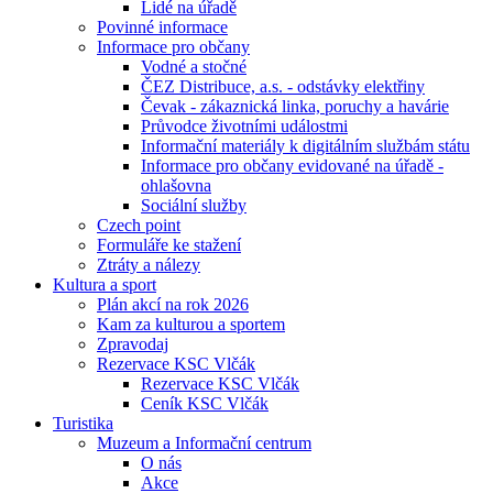
Lidé na úřadě
Povinné informace
Informace pro občany
Vodné a stočné
ČEZ Distribuce, a.s. - odstávky elektřiny
Čevak - zákaznická linka, poruchy a havárie
Průvodce životními událostmi
Informační materiály k digitálním službám státu
Informace pro občany evidované na úřadě -
ohlašovna
Sociální služby
Czech point
Formuláře ke stažení
Ztráty a nálezy
Kultura a sport
Plán akcí na rok 2026
Kam za kulturou a sportem
Zpravodaj
Rezervace KSC Vlčák
Rezervace KSC Vlčák
Ceník KSC Vlčák
Turistika
Muzeum a Informační centrum
O nás
Akce