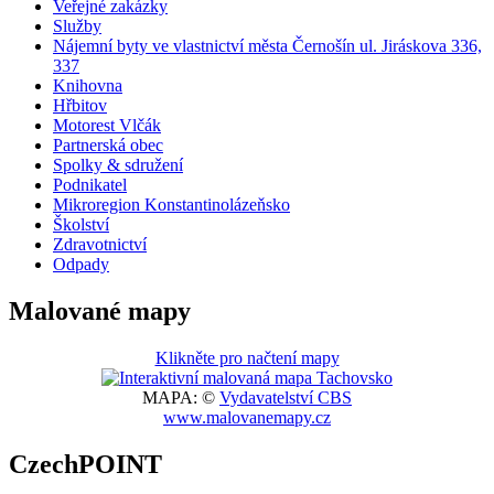
Veřejné zakázky
Služby
Nájemní byty ve vlastnictví města Černošín ul. Jiráskova 336,
337
Knihovna
Hřbitov
Motorest Vlčák
Partnerská obec
Spolky & sdružení
Podnikatel
Mikroregion Konstantinolázeňsko
Školství
Zdravotnictví
Odpady
Malované mapy
Klikněte pro načtení mapy
MAPA: ©
Vydavatelství CBS
www.malovanemapy.cz
CzechPOINT