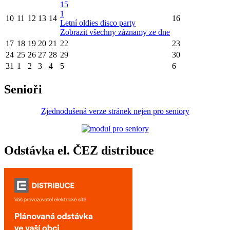
15
1
10
11
12
13
14
16
Letní oldies disco party
Zobrazit všechny záznamy ze dne
17
18
19
20
21
22
23
24
25
26
27
28
29
30
31
1
2
3
4
5
6
Senioři
Zjednodušená verze stránek nejen pro seniory
Odstávka el. ČEZ distribuce