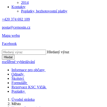
2014
Kontakty
Poplatky, bezhotovostní platby
+420 374 692 109
posta@cernosin.cz
Mapa webu
Facebook
Hledaný výraz
Hledat
rozšířené vyhledávání
Informace pro občany
Odpady
Školství
Formuláře
Rezervace KSC Vlčák
Poplatky
Úvodní stránka
Město