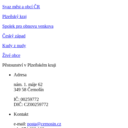
Svaz měst a obcí ČR
Plzeňský kraj
Spolek pro obnovu venkova
Český západ
Kudy z nudy
Živé obce
Pěstounství v Plzeňském kraji
Adresa
nám. 1. máje 62
349 58 Černošín
IČ: 00259772
DIČ: CZ00259772
Kontakt
e-mail:
posta@cernosin.cz