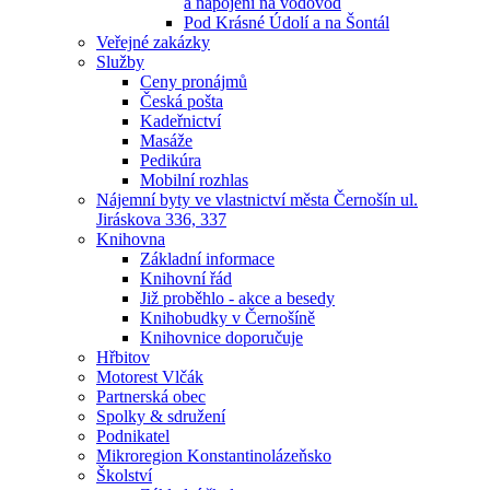
a napojení na vodovod
Pod Krásné Údolí a na Šontál
Veřejné zakázky
Služby
Ceny pronájmů
Česká pošta
Kadeřnictví
Masáže
Pedikúra
Mobilní rozhlas
Nájemní byty ve vlastnictví města Černošín ul.
Jiráskova 336, 337
Knihovna
Základní informace
Knihovní řád
Již proběhlo - akce a besedy
Knihobudky v Černošíně
Knihovnice doporučuje
Hřbitov
Motorest Vlčák
Partnerská obec
Spolky & sdružení
Podnikatel
Mikroregion Konstantinolázeňsko
Školství