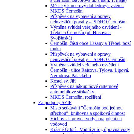
a Černošín (Javorová ul. a nám. 1. máje)
Městský kamerový dohledový systém -
MKDS Černošín
Příspěvek na vybavení a opravy
neinvestiční povahy - JSDHO Černošín
Výměna svítidel veřejného osvětlení -
Třebel a Černošín (ul. Husova a
Svojšínská)
Černošín, části obce Lažany a Třebel, boží
muka
Příspěvek na vybavení a opravy
neinvestiční povahy - JSDHO Černošín
Výměna svítidel veřejného osvětlení
Černošín - ulice Raisova, Tylova, Lipová,
Nerudova, Palackého
Kostel sv. Jiří
Příspěvek na nákup nové cisternové
automobilové stříkačky
MKDS Černošín, rozšíření
Za podpory SZIF
Místo setkávání "Černošín pod jednou
střechou"- knihovna a spolková činnost
Víchov - Úpravna vody a napojení na
vodovod
Krásné Údolí - Vodní zdroj, úpravna vody