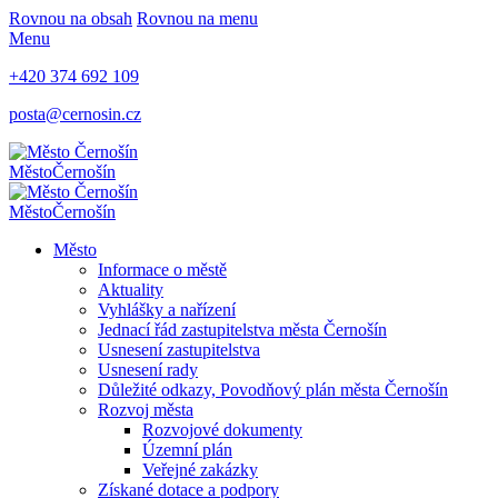
Rovnou na obsah
Rovnou na menu
Menu
+420 374 692 109
posta@cernosin.cz
Město
Černošín
Město
Černošín
Město
Informace o městě
Aktuality
Vyhlášky a nařízení
Jednací řád zastupitelstva města Černošín
Usnesení zastupitelstva
Usnesení rady
Důležité odkazy, Povodňový plán města Černošín
Rozvoj města
Rozvojové dokumenty
Územní plán
Veřejné zakázky
Získané dotace a podpory