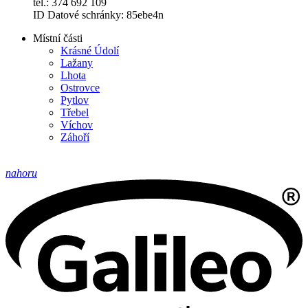
tel.: 374 692 109
ID Datové schránky: 85ebe4n
Místní části
Krásné Údolí
Lažany
Lhota
Ostrovce
Pytlov
Třebel
Víchov
Záhoří
nahoru