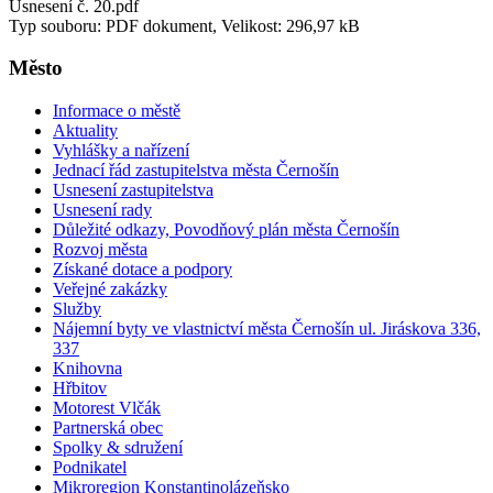
Usnesení č. 20.pdf
Typ souboru: PDF dokument, Velikost: 296,97 kB
Město
Informace o městě
Aktuality
Vyhlášky a nařízení
Jednací řád zastupitelstva města Černošín
Usnesení zastupitelstva
Usnesení rady
Důležité odkazy, Povodňový plán města Černošín
Rozvoj města
Získané dotace a podpory
Veřejné zakázky
Služby
Nájemní byty ve vlastnictví města Černošín ul. Jiráskova 336,
337
Knihovna
Hřbitov
Motorest Vlčák
Partnerská obec
Spolky & sdružení
Podnikatel
Mikroregion Konstantinolázeňsko