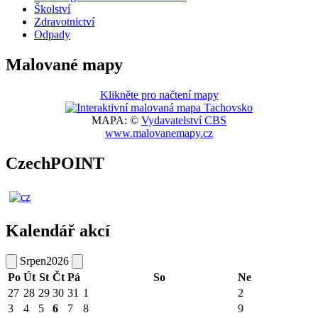
Školství
Zdravotnictví
Odpady
Malované mapy
Klikněte pro načtení mapy
MAPA: ©
Vydavatelství CBS
www.malovanemapy.cz
CzechPOINT
Kalendář akcí
Srpen
2026
Po
Út
St
Čt
Pá
So
Ne
27
28
29
30
31
1
2
3
4
5
6
7
8
9