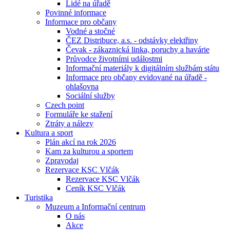
Lidé na úřadě
Povinné informace
Informace pro občany
Vodné a stočné
ČEZ Distribuce, a.s. - odstávky elektřiny
Čevak - zákaznická linka, poruchy a havárie
Průvodce životními událostmi
Informační materiály k digitálním službám státu
Informace pro občany evidované na úřadě -
ohlašovna
Sociální služby
Czech point
Formuláře ke stažení
Ztráty a nálezy
Kultura a sport
Plán akcí na rok 2026
Kam za kulturou a sportem
Zpravodaj
Rezervace KSC Vlčák
Rezervace KSC Vlčák
Ceník KSC Vlčák
Turistika
Muzeum a Informační centrum
O nás
Akce