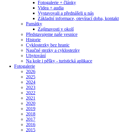
Fotogalerie + články
Videa + audia
Vystavovali a přednášeli u nás
Základní informace, otevírací doba, kontakt
Památky
Zajímavosti v okolí
Představujeme naše vesnice
Historie
Cyklostezky bez hranic
Naučné stezky a cyklostezky
Ubytování
Na kole i pěšky - turistická aplikace
Fotogalerie
2026
2025
2024
2023
2022
2021
2020
2019
2018
2017
2016
2015