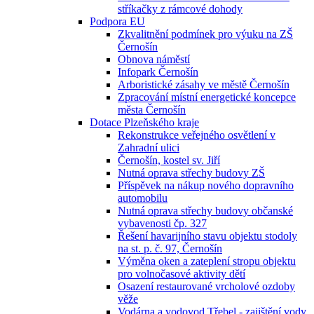
stříkačky z rámcové dohody
Podpora EU
Zkvalitnění podmínek pro výuku na ZŠ
Černošín
Obnova náměstí
Infopark Černošín
Arboristické zásahy ve městě Černošín
Zpracování místní energetické koncepce
města Černošín
Dotace Plzeňského kraje
Rekonstrukce veřejného osvětlení v
Zahradní ulici
Černošín, kostel sv. Jiří
Nutná oprava střechy budovy ZŠ
Příspěvek na nákup nového dopravního
automobilu
Nutná oprava střechy budovy občanské
vybavenosti čp. 327
Řešení havarijního stavu objektu stodoly
na st. p. č. 97, Černošín
Výměna oken a zateplení stropu objektu
pro volnočasové aktivity dětí
Osazení restaurované vrcholové ozdoby
věže
Vodárna a vodovod Třebel - zajištění vody