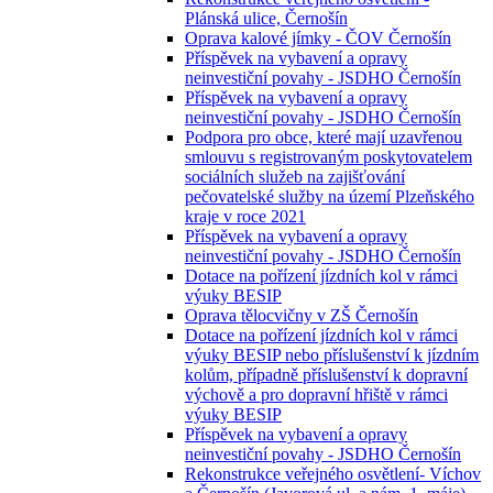
Plánská ulice, Černošín
Oprava kalové jímky - ČOV Černošín
Příspěvek na vybavení a opravy
neinvestiční povahy - JSDHO Černošín
Příspěvek na vybavení a opravy
neinvestiční povahy - JSDHO Černošín
Podpora pro obce, které mají uzavřenou
smlouvu s registrovaným poskytovatelem
sociálních služeb na zajišťování
pečovatelské služby na území Plzeňského
kraje v roce 2021
Příspěvek na vybavení a opravy
neinvestiční povahy - JSDHO Černošín
Dotace na pořízení jízdních kol v rámci
výuky BESIP
Oprava tělocvičny v ZŠ Černošín
Dotace na pořízení jízdních kol v rámci
výuky BESIP nebo příslušenství k jízdním
kolům, případně příslušenství k dopravní
výchově a pro dopravní hřiště v rámci
výuky BESIP
Příspěvek na vybavení a opravy
neinvestiční povahy - JSDHO Černošín
Rekonstrukce veřejného osvětlení- Víchov