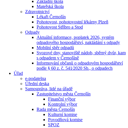
Základní škola
Mateřská škola
Zdravotnictví
Lékaři Černošín
Pohotovost, pohotovostní lékárny Plzeň
Pohotovost Stříbro a Stod
Odpady
Aktuální informace, poplatek 2026, systém
odpadového hospodářství, nakládání s odpady
Mobilní sběr odpadů
Svozové dny, stanoviště nádob, sběrný dvůr, kam
s odpadem v Černošíně
Informování občanů o odpadovém hospodářství
podle § 60 z. č. 541⁄2020 Sb., o odpadech
Úřad
e-podatelna
Úřední deska
Samospráva, lidé na úřadě
Zastupitelstvo města Černošín
Finanční výbor
Kontrolní výbor
Rada města Černošín
Kulturní komise
Povodňová komise
SPOZ