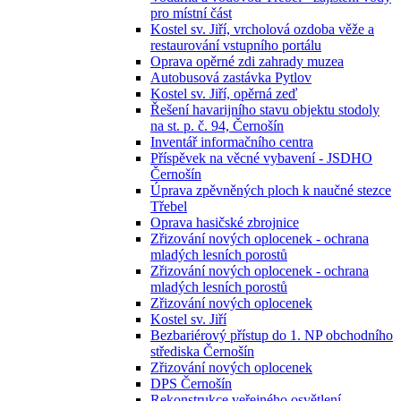
pro místní část
Kostel sv. Jiří, vrcholová ozdoba věže a
restaurování vstupního portálu
Oprava opěrné zdi zahrady muzea
Autobusová zastávka Pytlov
Kostel sv. Jiří, opěrná zeď
Řešení havarijního stavu objektu stodoly
na st. p. č. 94, Černošín
Inventář informačního centra
Příspěvek na věcné vybavení - JSDHO
Černošín
Úprava zpěvněných ploch k naučné stezce
Třebel
Oprava hasičské zbrojnice
Zřizování nových oplocenek - ochrana
mladých lesních porostů
Zřizování nových oplocenek - ochrana
mladých lesních porostů
Zřizování nových oplocenek
Kostel sv. Jiří
Bezbariérový přístup do 1. NP obchodního
střediska Černošín
Zřizování nových oplocenek
DPS Černošín
Rekonstrukce veřejného osvětlení -