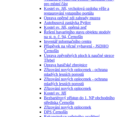
pro místní část
Kostel sv. Jiří, vrcholová ozdoba věže a
restaurování vstupního portálu
Oprava opěrné zdi zahrady muzea
Autobusová zastávka Pytlov
Kostel sv. Jiří, opěrná zeď
Řešení havarijního stavu objektu stodoly
na st. p. č. 94, Černošín
Inventář informačního centra
Příspěvek na věcné vybavení - JSDHO
Černošín
Úprava zpěvněných ploch k naučné stezce
Třebel
Oprava hasičské zbrojnice
Zřizování nových oplocenek - ochrana
mladých lesních porostů
Zřizování nových oplocenek - ochrana
mladých lesních porostů
Zřizování nových oplocenek
Kostel sv. Jiří
Bezbariérový přístup do 1. NP obchodního
střediska Černošín
Zřizování nových oplocenek
DPS Černošín
Rekonstrukce veřejného osvětlení -