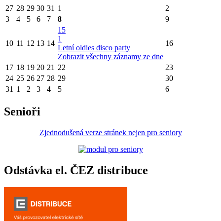
27
28
29
30
31
1
2
3
4
5
6
7
8
9
15
1
10
11
12
13
14
16
Letní oldies disco party
Zobrazit všechny záznamy ze dne
17
18
19
20
21
22
23
24
25
26
27
28
29
30
31
1
2
3
4
5
6
Senioři
Zjednodušená verze stránek nejen pro seniory
Odstávka el. ČEZ distribuce