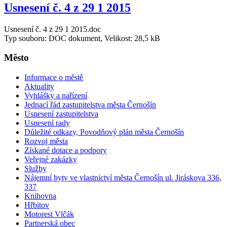
Usnesení č. 4 z 29 1 2015
Usnesení č. 4 z 29 1 2015.doc
Typ souboru: DOC dokument, Velikost: 28,5 kB
Město
Informace o městě
Aktuality
Vyhlášky a nařízení
Jednací řád zastupitelstva města Černošín
Usnesení zastupitelstva
Usnesení rady
Důležité odkazy, Povodňový plán města Černošín
Rozvoj města
Získané dotace a podpory
Veřejné zakázky
Služby
Nájemní byty ve vlastnictví města Černošín ul. Jiráskova 336,
337
Knihovna
Hřbitov
Motorest Vlčák
Partnerská obec