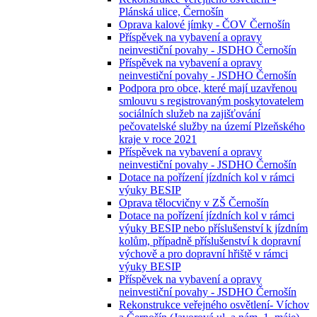
Plánská ulice, Černošín
Oprava kalové jímky - ČOV Černošín
Příspěvek na vybavení a opravy
neinvestiční povahy - JSDHO Černošín
Příspěvek na vybavení a opravy
neinvestiční povahy - JSDHO Černošín
Podpora pro obce, které mají uzavřenou
smlouvu s registrovaným poskytovatelem
sociálních služeb na zajišťování
pečovatelské služby na území Plzeňského
kraje v roce 2021
Příspěvek na vybavení a opravy
neinvestiční povahy - JSDHO Černošín
Dotace na pořízení jízdních kol v rámci
výuky BESIP
Oprava tělocvičny v ZŠ Černošín
Dotace na pořízení jízdních kol v rámci
výuky BESIP nebo příslušenství k jízdním
kolům, případně příslušenství k dopravní
výchově a pro dopravní hřiště v rámci
výuky BESIP
Příspěvek na vybavení a opravy
neinvestiční povahy - JSDHO Černošín
Rekonstrukce veřejného osvětlení- Víchov