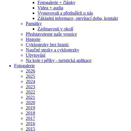
Fotogalerie + články
Videa + audia
Vystavovali a přednášeli u nás
Základní informace, otevírací doba, kontakt
Památky
Zajímavosti v okolí
Představujeme naše vesnice
Historie
Cyklostezky bez hranic
Naučné stezky a cyklostezky
Ubytování
Na kole i pěšky - turistická aplikace
Fotogalerie
2026
2025
2024
2023
2022
2021
2020
2019
2018
2017
2016
2015