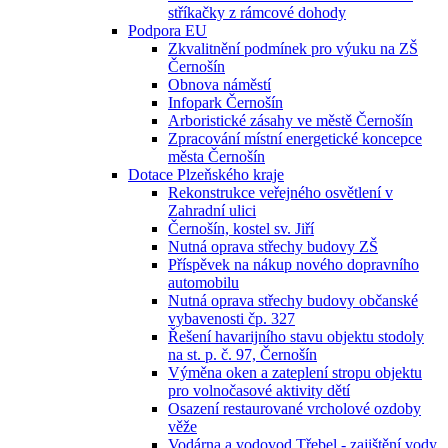
stříkačky z rámcové dohody
Podpora EU
Zkvalitnění podmínek pro výuku na ZŠ
Černošín
Obnova náměstí
Infopark Černošín
Arboristické zásahy ve městě Černošín
Zpracování místní energetické koncepce
města Černošín
Dotace Plzeňského kraje
Rekonstrukce veřejného osvětlení v
Zahradní ulici
Černošín, kostel sv. Jiří
Nutná oprava střechy budovy ZŠ
Příspěvek na nákup nového dopravního
automobilu
Nutná oprava střechy budovy občanské
vybavenosti čp. 327
Řešení havarijního stavu objektu stodoly
na st. p. č. 97, Černošín
Výměna oken a zateplení stropu objektu
pro volnočasové aktivity dětí
Osazení restaurované vrcholové ozdoby
věže
Vodárna a vodovod Třebel - zajištění vody