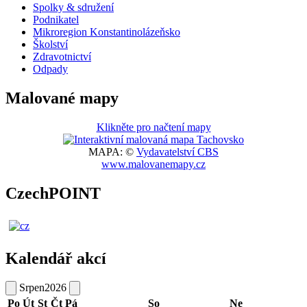
Spolky & sdružení
Podnikatel
Mikroregion Konstantinolázeňsko
Školství
Zdravotnictví
Odpady
Malované mapy
Klikněte pro načtení mapy
MAPA: ©
Vydavatelství CBS
www.malovanemapy.cz
CzechPOINT
Kalendář akcí
Srpen
2026
Po
Út
St
Čt
Pá
So
Ne