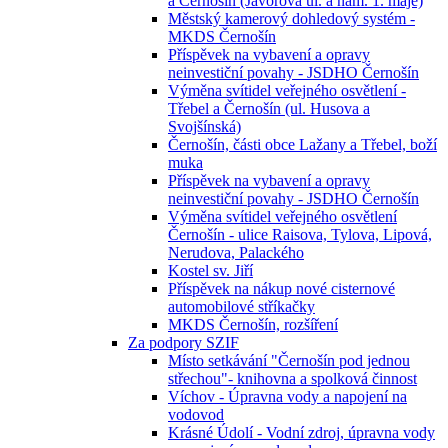
a Černošín (Javorová ul. a nám. 1. máje)
Městský kamerový dohledový systém -
MKDS Černošín
Příspěvek na vybavení a opravy
neinvestiční povahy - JSDHO Černošín
Výměna svítidel veřejného osvětlení -
Třebel a Černošín (ul. Husova a
Svojšínská)
Černošín, části obce Lažany a Třebel, boží
muka
Příspěvek na vybavení a opravy
neinvestiční povahy - JSDHO Černošín
Výměna svítidel veřejného osvětlení
Černošín - ulice Raisova, Tylova, Lipová,
Nerudova, Palackého
Kostel sv. Jiří
Příspěvek na nákup nové cisternové
automobilové stříkačky
MKDS Černošín, rozšíření
Za podpory SZIF
Místo setkávání "Černošín pod jednou
střechou"- knihovna a spolková činnost
Víchov - Úpravna vody a napojení na
vodovod
Krásné Údolí - Vodní zdroj, úpravna vody