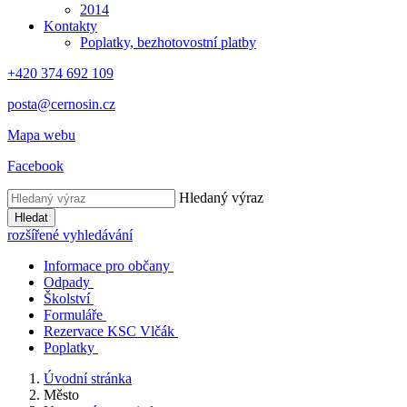
2014
Kontakty
Poplatky, bezhotovostní platby
+420 374 692 109
posta@cernosin.cz
Mapa webu
Facebook
Hledaný výraz
Hledat
rozšířené vyhledávání
Informace pro občany
Odpady
Školství
Formuláře
Rezervace KSC Vlčák
Poplatky
Úvodní stránka
Město