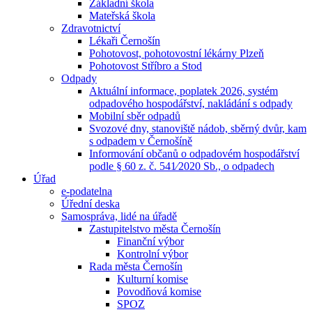
Základní škola
Mateřská škola
Zdravotnictví
Lékaři Černošín
Pohotovost, pohotovostní lékárny Plzeň
Pohotovost Stříbro a Stod
Odpady
Aktuální informace, poplatek 2026, systém
odpadového hospodářství, nakládání s odpady
Mobilní sběr odpadů
Svozové dny, stanoviště nádob, sběrný dvůr, kam
s odpadem v Černošíně
Informování občanů o odpadovém hospodářství
podle § 60 z. č. 541⁄2020 Sb., o odpadech
Úřad
e-podatelna
Úřední deska
Samospráva, lidé na úřadě
Zastupitelstvo města Černošín
Finanční výbor
Kontrolní výbor
Rada města Černošín
Kulturní komise
Povodňová komise
SPOZ