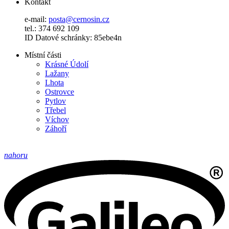
Kontakt
e-mail:
posta@cernosin.cz
tel.: 374 692 109
ID Datové schránky: 85ebe4n
Místní části
Krásné Údolí
Lažany
Lhota
Ostrovce
Pytlov
Třebel
Víchov
Záhoří
nahoru