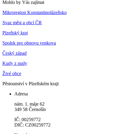
Mohlo by Vás zajímat
Mikroregion Konstantinolázeňsko
Svaz měst a obcí ČR
Plzeňský kraj
Spolek pro obnovu venkova
Český západ
Kudy z nudy
Živé obce
Pěstounství v Plzeňském kraji
Adresa
nám. 1. máje 62
349 58 Černošín
IČ: 00259772
DIČ: CZ00259772