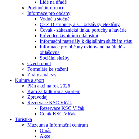
Lidé na úřadě
Povinné informace
Informace pro občany
Vodné a stočné
ČEZ Distribuce, a.s. - odstávky elektřiny
Čevak - zákaznická linka, poruchy a havárie
Průvodce životními událostmi
Informační materiály k digitálním službám státu
Informace pro občany evidované na úřadě -
ohlašovna
Sociální služby
Czech point
Formuláře ke stažení
Ztráty a nálezy
Kultura a sport
Plán akcí na rok 2026
Kam za kulturou a sportem
Zpravodaj
Rezervace KSC Vlčák
Rezervace KSC Vlčák
Ceník KSC Vlčák
Turistika
Muzeum a Informační centrum
O nás
Akce