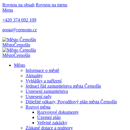
Rovnou na obsah
Rovnou na menu
Menu
+420 374 692 109
posta@cernosin.cz
Město
Černošín
Město
Černošín
Město
Informace o městě
Aktuality
Vyhlášky a nařízení
Jednací řád zastupitelstva města Černošín
Usnesení zastupitelstva
Usnesení rady
Důležité odkazy, Povodňový plán města Černošín
Rozvoj města
Rozvojové dokumenty
Územní plán
Veřejné zakázky
Získané dotace a podpory