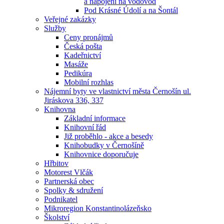
a napojení na vodovod
Pod Krásné Údolí a na Šontál
Veřejné zakázky
Služby
Ceny pronájmů
Česká pošta
Kadeřnictví
Masáže
Pedikúra
Mobilní rozhlas
Nájemní byty ve vlastnictví města Černošín ul.
Jiráskova 336, 337
Knihovna
Základní informace
Knihovní řád
Již proběhlo - akce a besedy
Knihobudky v Černošíně
Knihovnice doporučuje
Hřbitov
Motorest Vlčák
Partnerská obec
Spolky & sdružení
Podnikatel
Mikroregion Konstantinolázeňsko
Školství